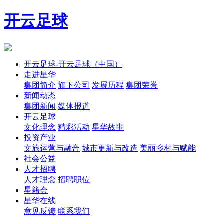
开云足球
开云足球-开云足球（中国）
走进星华
集团简介
旗下公司
发展历程
集团荣誉
新闻动态
集团新闻
媒体报道
开云足球
文化理念
精彩活动
星华故事
投资产业
文旅运营与融合
城市更新与改造
美丽乡村与赋能
社会公益
人才招聘
人才理念
招聘职位
星籍会
星华在线
意见反馈
联系我们