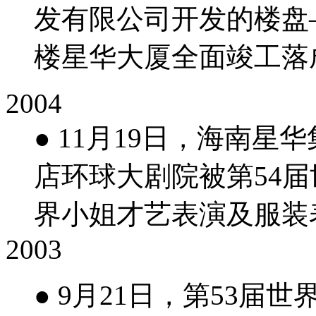
发有限公司开发的楼盘
楼星华大厦全面竣工落
2004
● 11月19日，海南
店环球大剧院被第54
界小姐才艺表演及服装
2003
● 9月21日，第53