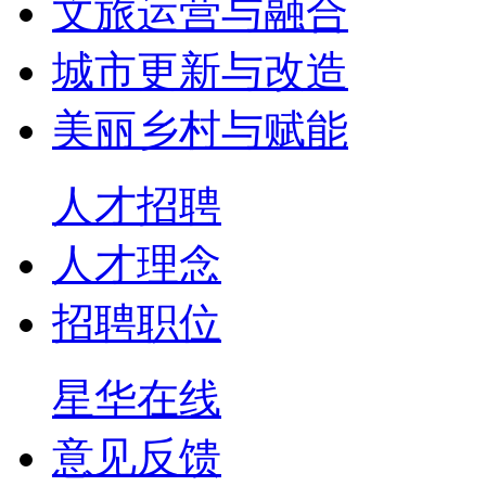
文旅运营与融合
城市更新与改造
美丽乡村与赋能
人才招聘
人才理念
招聘职位
星华在线
意见反馈