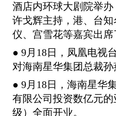
酒店内环球大剧院举办
许戈辉主持，港、台知
仪、宫雪花等嘉宾出席
● 9月18日，凤凰电
对海南星华集团总裁孙
● 9月18日，海南星
有限公司投资数亿元的
级）全面开业。