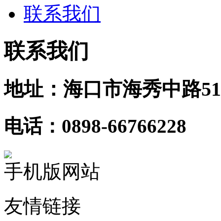
联系我们
联系我们
地址：海口市海秀中路51
电话：0898-66766228
手机版网站
友情链接