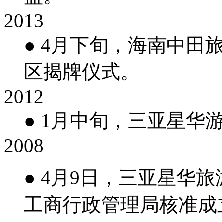
2013
● 4月下旬，海南中
区揭牌仪式。
2012
● 1月中旬，三亚星华
2008
● 4月9日，三亚星华
工商行政管理局核准成