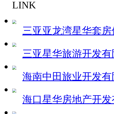
LINK
三亚亚龙湾星华套房
三亚星华旅游开发有
海南中田旅业开发有
海口星华房地产开发