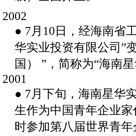
2002
● 7月10日，经海南
华实业投资有限公司”变
国） ”，简称为“海南
2001
● 7月下旬，海南星
生作为中国青年企业家
时参加第八届世界青年