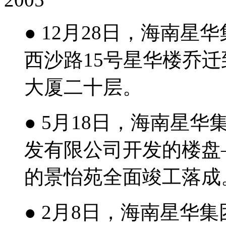
● 12月28日，海南
西沙路15号星华楼乔迁
大厦二十层。
● 5月18日，海南星
发有限公司开发的楼盘
的景怡苑全面竣工落成
● 2月8日，海南星华