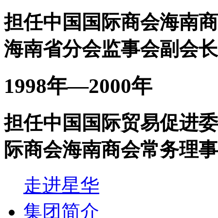
担任中国国际商会海南商
海南省分会监事会副会长
1998年—2000年
担任中国国际贸易促进委
际商会海南商会常务理事
走进星华
集团简介