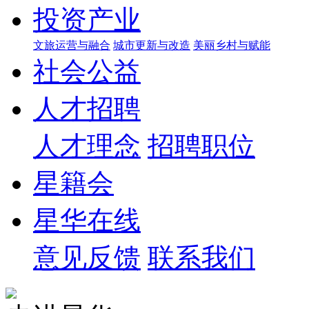
投资产业
文旅运营与融合
城市更新与改造
美丽乡村与赋能
社会公益
人才招聘
人才理念
招聘职位
星籍会
星华在线
意见反馈
联系我们