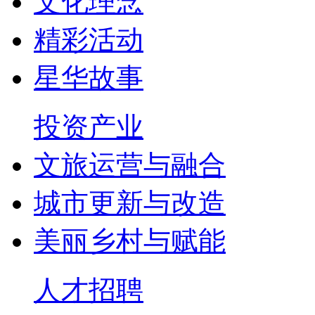
文化理念
精彩活动
星华故事
投资产业
文旅运营与融合
城市更新与改造
美丽乡村与赋能
人才招聘