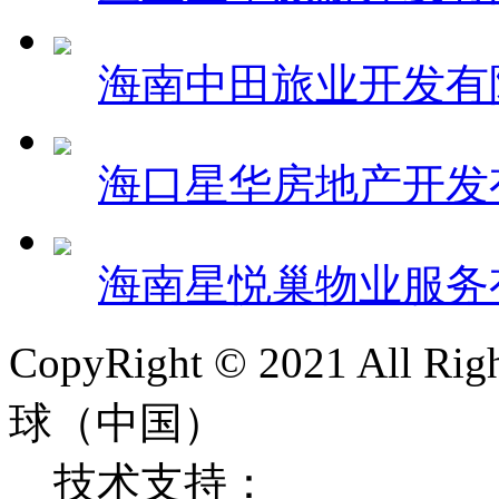
海南中田旅业开发有
海口星华房地产开发
海南星悦巢物业服务
CopyRight © 2021 All
球（中国）
技术支持：