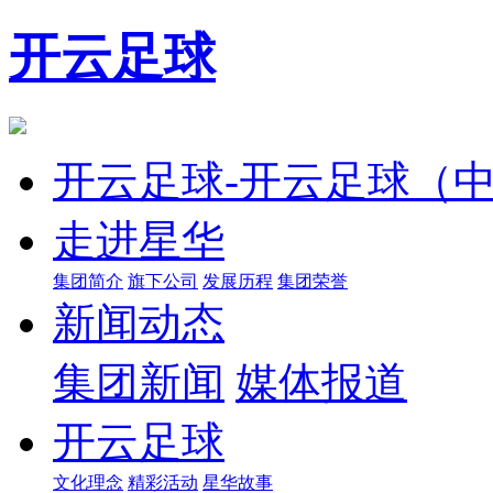
开云足球
开云足球-开云足球（
走进星华
集团简介
旗下公司
发展历程
集团荣誉
新闻动态
集团新闻
媒体报道
开云足球
文化理念
精彩活动
星华故事