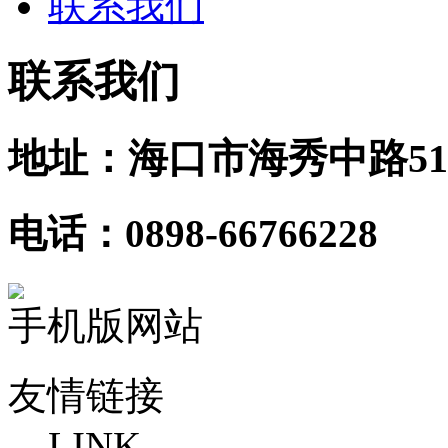
联系我们
联系我们
地址：海口市海秀中路51
电话：0898-66766228
手机版网站
友情链接
LINK