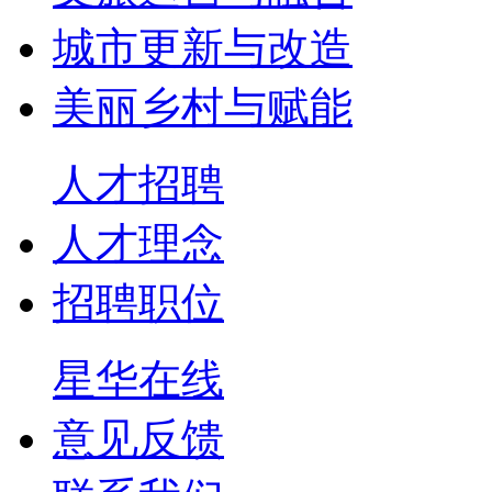
城市更新与改造
美丽乡村与赋能
人才招聘
人才理念
招聘职位
星华在线
意见反馈