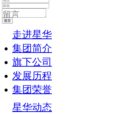
走进星华
集团简介
旗下公司
发展历程
集团荣誉
星华动态