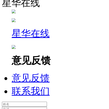
星华在线
星华在线
意见反馈
意见反馈
联系我们