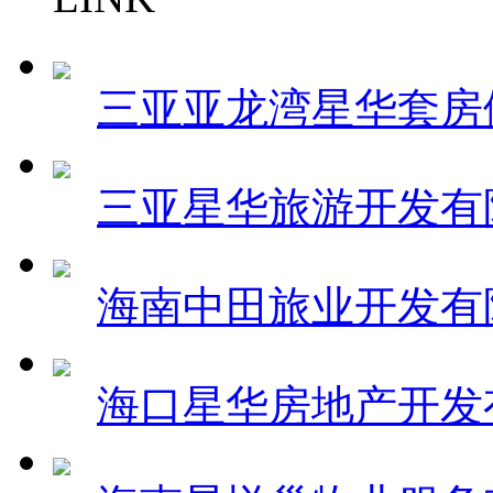
三亚亚龙湾星华套房
三亚星华旅游开发有
海南中田旅业开发有
海口星华房地产开发