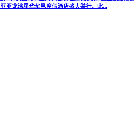
亚亚龙湾星华华邑度假酒店盛大举行。此...