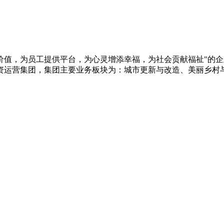
创造价值，为员工提供平台，为心灵增添幸福，为社会贡献福祉"的
投资运营集团，集团主要业务板块为：城市更新与改造、美丽乡村