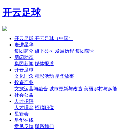
开云足球
开云足球-开云足球（中国）
走进星华
集团简介
旗下公司
发展历程
集团荣誉
新闻动态
集团新闻
媒体报道
开云足球
文化理念
精彩活动
星华故事
投资产业
文旅运营与融合
城市更新与改造
美丽乡村与赋能
社会公益
人才招聘
人才理念
招聘职位
星籍会
星华在线
意见反馈
联系我们