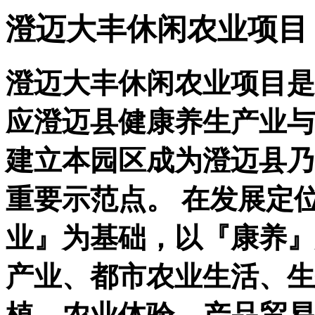
澄迈大丰休闲农业项目
澄迈大丰休闲农业项目是
应澄迈县健康养生产业与
建立本园区成为澄迈县乃
重要示范点。 在发展定
业』为基础，以『康养』
产业、都市农业生活、生