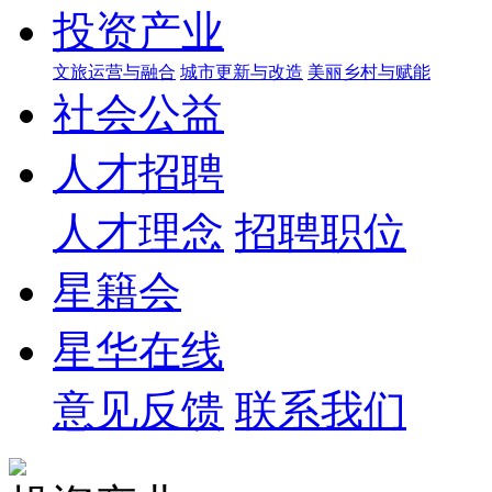
投资产业
文旅运营与融合
城市更新与改造
美丽乡村与赋能
社会公益
人才招聘
人才理念
招聘职位
星籍会
星华在线
意见反馈
联系我们