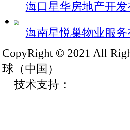
海口星华房地产开发
海南星悦巢物业服务
CopyRight © 2021 All
球（中国）
技术支持：