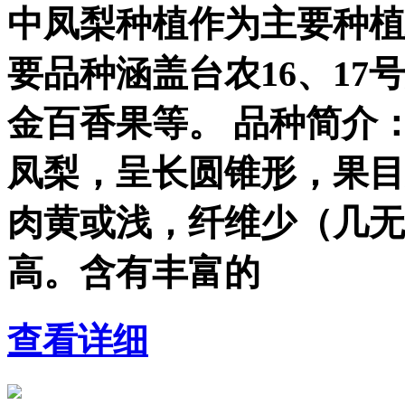
中凤梨种植作为主要种植
要品种涵盖台农16、1
金百香果等。 品种简介：
凤梨，呈长圆锥形，果目
肉黄或浅，纤维少（几无
高。含有丰富的
查看详细