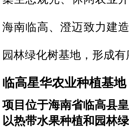
海南临高、澄迈致力建
园林绿化树基地，形成有
临高星华农业种植基地
项目位于海南省临高县皇
以热带水果种植和园林绿