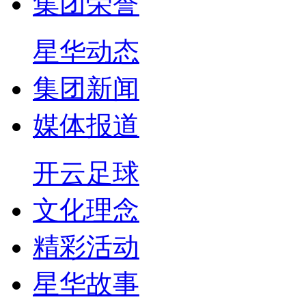
集团荣誉
星华动态
集团新闻
媒体报道
开云足球
文化理念
精彩活动
星华故事